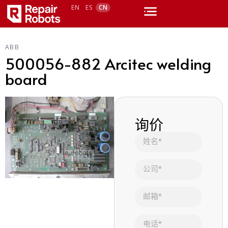
EN
ES
CN
ABB
500056-882 Arcitec welding
board
询价