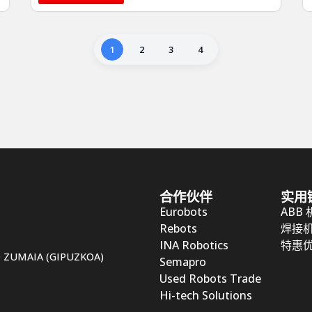
1
2
3
4
合作伙伴
实用
Eurobots
ABB
Rebots
焊接
INA Robotics
特惠
50 ZUMAIA (GIPUZKOA)
Semapro
Used Robots Trade
Hi-tech Solutions