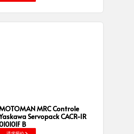
MOTOMAN MRC Controle
Yaskawa Servopack CACR-IR
010101F B
请求报价