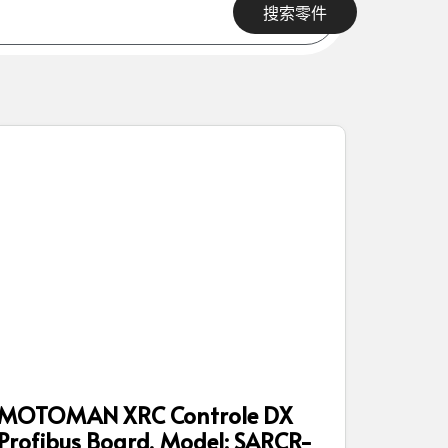
搜索零件
MOTOMAN XRC Controle DX
Profibus Board, Model: SARCR-