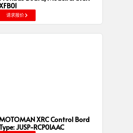
XFB01
请求报价
MOTOMAN XRC Control Bord
Type: JUSP-RCP01AAC