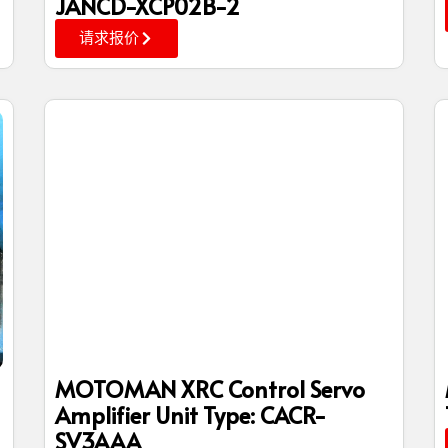
JANCD-XCP02B-2
请求报价
MOTOMAN XRC Control Servo
Amplifier Unit Type: CACR-
SV3AAA