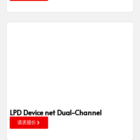
LPD Device net Dual-Channel
请求报价