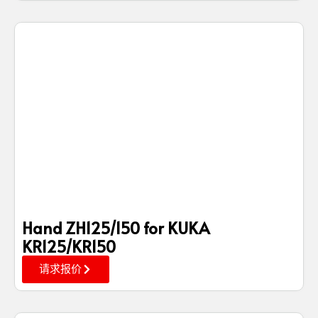
Hand ZH125/150 for KUKA
KR125/KR150
请求报价