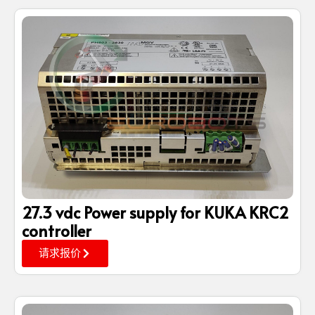
27.3 vdc Power supply for KUKA KRC2
controller
请求报价