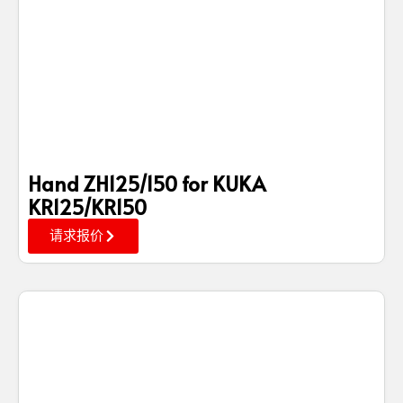
Hand ZH125/150 for KUKA
KR125/KR150
请求报价