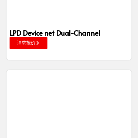
LPD Device net Dual-Channel
请求报价