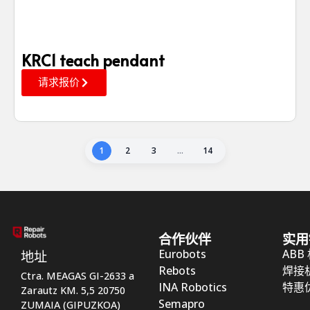
KRC1 teach pendant
请求报价
1
2
3
…
14
合作伙伴
实用
Eurobots
ABB
地址
Rebots
焊接
Ctra. MEAGAS GI-2633 a
INA Robotics
特惠
Zarautz KM. 5,5 20750
Semapro
ZUMAIA (GIPUZKOA)