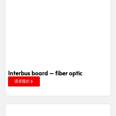
Interbus board – fiber optic
请求报价