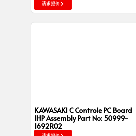
请求报价
KAWASAKI C Controle PC Board
1HP Assembly Part No: 50999-
1692R02
请求报价