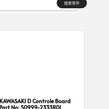
搜索零件
KAWASAKI D Controle Board
Part No: 50999-2333R01