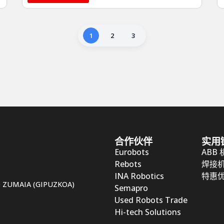
1
2
3
合作伙伴
实用
Eurobots
ABB
Rebots
焊接
INA Robotics
特惠
50 ZUMAIA (GIPUZKOA)
Semapro
Used Robots Trade
Hi-tech Solutions