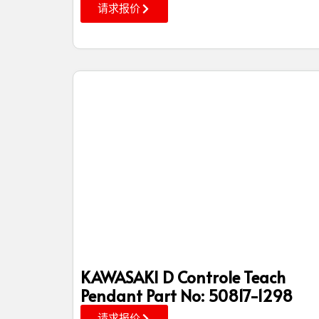
请求报价
KAWASAKI D Controle Teach
Pendant Part No: 50817-1298
请求报价