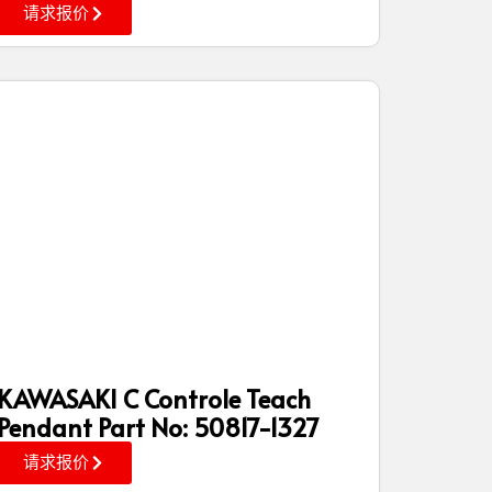
请求报价
KAWASAKI C Controle Teach
Pendant Part No: 50817-1327
请求报价