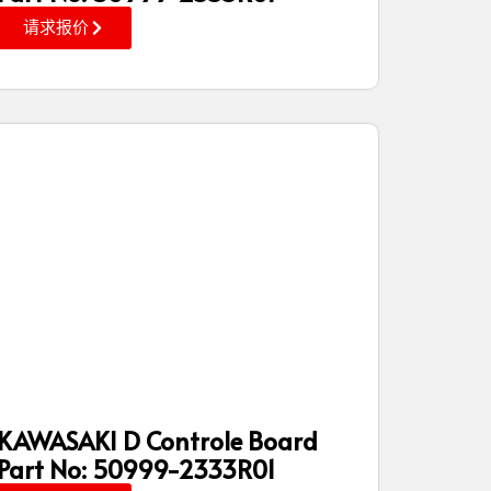
请求报价
KAWASAKI D Controle Board
Part No: 50999-2333R01