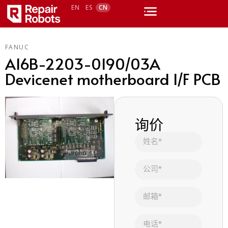
EN
ES
CN
FANUC
A16B-2203-0190/03A
Devicenet motherboard I/F PCB
询价