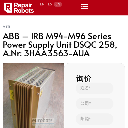
EN
ES
CN
ABB
ABB – IRB M94-M96 Series
Power Supply Unit DSQC 258,
A.Nr: 3HAA3563-AUA
询价