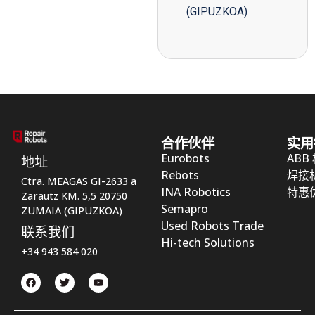
(GIPUZKOA)
合作伙伴
实用
Eurobots
ABB
地址
Rebots
焊接
Ctra. MEAGAS GI-2633 a
INA Robotics
特惠
Zarautz KM. 5,5 20750
Semapro
ZUMAIA (GIPUZKOA)
Used Robots Trade
联系我们
Hi-tech Solutions
+34 943 584 020