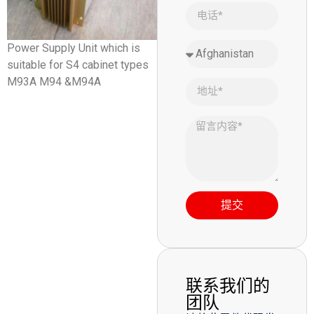
Power Supply Unit which is
suitable for S4 cabinet types
M93A M94 &M94A
提交
联系我们的
团队