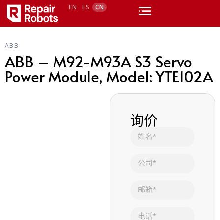
EN
ES
CN
ABB
ABB – M92-M93A S3 Servo
Power Module, Model: YTE102A
询价