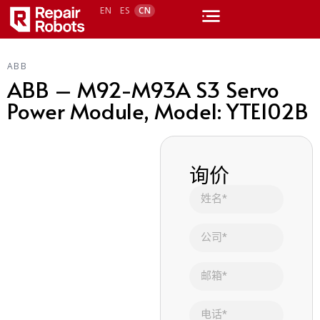
EN
ES
CN
ABB
ABB – M92-M93A S3 Servo
Power Module, Model: YTE102B
询价