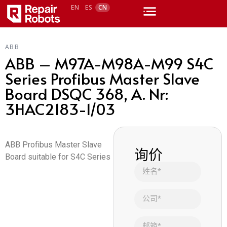
EN
ES
CN
ABB
ABB – M97A-M98A-M99 S4C
Series Profibus Master Slave
Board DSQC 368, A. Nr:
3HAC2183-1/03
ABB Profibus Master Slave
询价
Board suitable for S4C Series