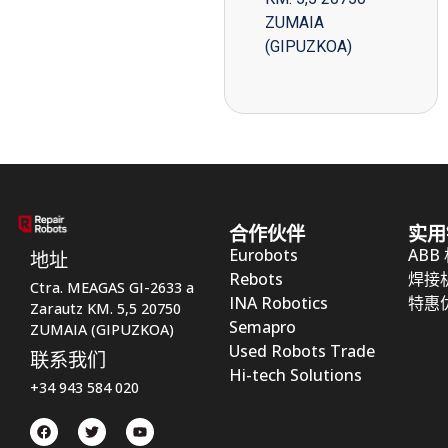
ZUMAIA
(GIPUZKOA)
合作伙伴
实用
Eurobots
ABB
地址
Rebots
焊接
Ctra. MEAGAS GI-2633 a
INA Robotics
特惠
Zarautz KM. 5,5 20750
Semapro
ZUMAIA (GIPUZKOA)
Used Robots Trade
联系我们
Hi-tech Solutions
+34 943 584 020