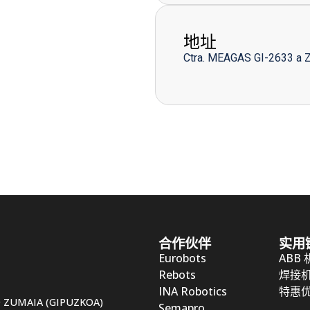
地址
Ctra. MEAGAS GI-2633 a 
合作伙伴
实用
Eurobots
ABB
Rebots
焊接
INA Robotics
特惠
50 ZUMAIA (GIPUZKOA)
Semapro