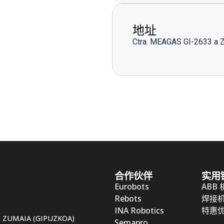
地址
Ctra. MEAGAS GI-2633 a 
合作伙伴
实用
Eurobots
ABB
Rebots
焊接
INA Robotics
特惠
50 ZUMAIA (GIPUZKOA)
Semapro