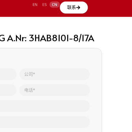
EN
ES
CN
联系
6G A.Nr: 3HAB8101-8/17A