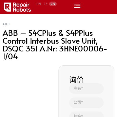
EN
ES
CN
ABB
ABB – S4CPlus & S4PPlus
Control Interbus Slave Unit,
DSQC 351 A.Nr: 3HNE00006-
1/04
询价