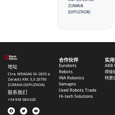
ZUMAIA
(GIPUZKOA)
合作伙伴
实用
Eurobots
ABB
地址
Rebots
焊接
Ctra. MEAGAS GI-2633 a
INA Robotics
特惠
Zarautz KM. 5,5 20750
Semapro
ZUMAIA (GIPUZKOA)
Used Robots Trade
联系我们
Hi-tech Solutions
+34 943 584 020