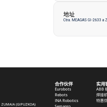
地址
Ctra. MEAGAS GI-2633 a 
合作伙伴
实用
Eurobots
ABB
Rebots
焊接
INA Robotics
特惠
50 ZUMAIA (GIPUZKOA)
Semapro