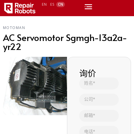
EN
ES
CN
MOTOMAN
AC Servomotor Sgmgh-13a2a-
yr22
询价