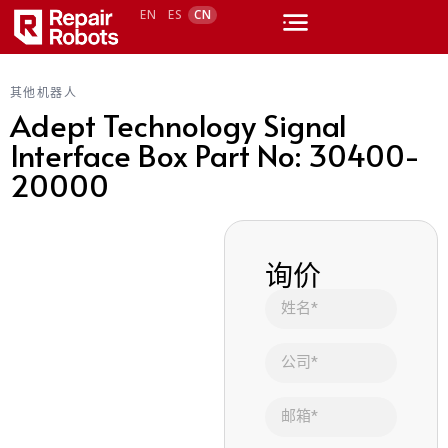
EN
ES
CN
其他机器人
Adept Technology Signal
Interface Box Part No: 30400-
20000
询价