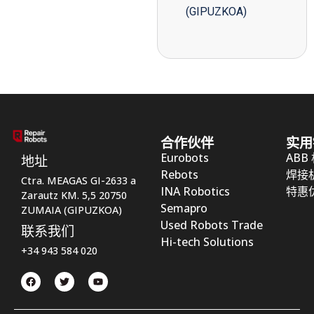
(GIPUZKOA)
合作伙伴
实用
Eurobots
ABB
地址
Rebots
焊接
Ctra. MEAGAS GI-2633 a
INA Robotics
特惠
Zarautz KM. 5,5 20750
Semapro
ZUMAIA (GIPUZKOA)
Used Robots Trade
联系我们
Hi-tech Solutions
+34 943 584 020