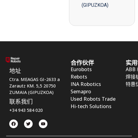
(GIPUZKOA)
合作伙伴
实用
Eurobots
ABB
地址
Rebots
焊接
Ctra. MEAGAS GI-2633 a
INA Robotics
特惠
Zarautz KM. 5,5 20750
Semapro
ZUMAIA (GIPUZKOA)
Used Robots Trade
联系我们
Hi-tech Solutions
+34 943 584 020