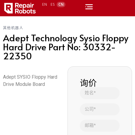
EN
ES
CN
其他机器人
Adept Technology Sysio Floppy
Hard Drive Part No: 30332-
22350
Adept SYSIO Floppy Hard
询价
Drive Module Board