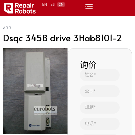
EN
ES
CN
ABB
Dsqc 345B drive 3Hab8101-2
询价