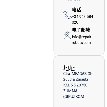
电话
+34 943 584
020
电子邮箱
info@repair-
robots.com
地址
Ctra. MEAGAS GI-
2633 a Zarautz
KM. 5,5 20750
ZUMAIA
(GIPUZKOA)