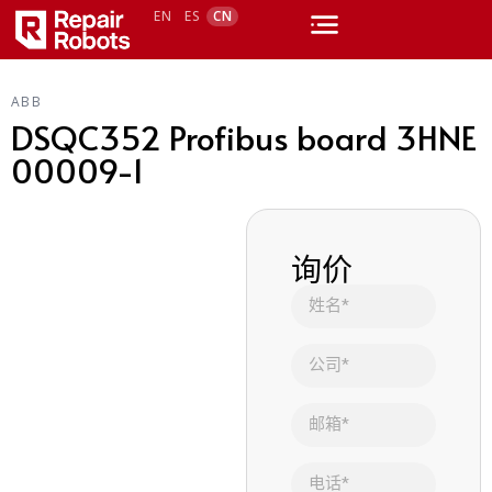
EN
ES
CN
ABB
DSQC352 Profibus board 3HNE
00009-1
询价