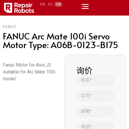
EN
ES
CN
FANUC
FANUC Arc Mate 100i Servo
Motor Type: A06B-0123-B175
Fanuc Motor for Axis J2
询价
suitable for Arc Mate 100i
model