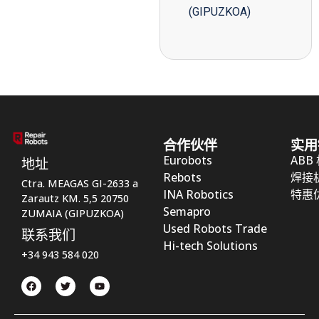
(GIPUZKOA)
合作伙伴
实用
Eurobots
ABB
地址
Rebots
焊接
Ctra. MEAGAS GI-2633 a
INA Robotics
特惠
Zarautz KM. 5,5 20750
Semapro
ZUMAIA (GIPUZKOA)
Used Robots Trade
联系我们
Hi-tech Solutions
+34 943 584 020