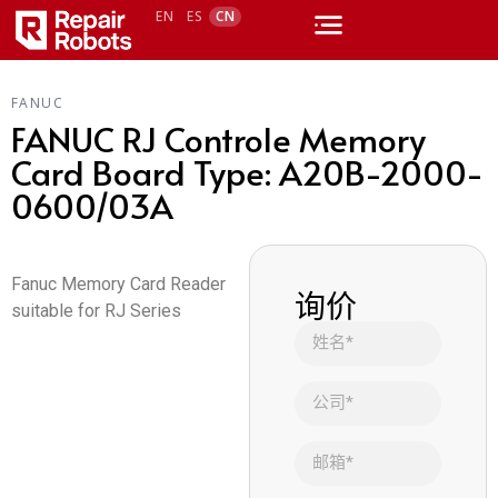
EN
ES
CN
FANUC
FANUC RJ Controle Memory
Card Board Type: A20B-2000-
0600/03A
Fanuc Memory Card Reader
询价
suitable for RJ Series