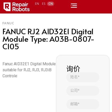
EN
ES
CN
FANUC
FANUC RJ2 AID32E1 Digital
Module Type: A03B-0807-
C105
Fanuc AID32E1 Digital Module
询价
suitable for RJ2, RJ3, RJ3iB
Controle