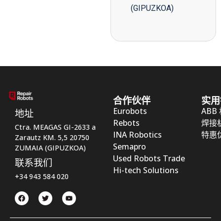
(GIPUZKOA)
合作伙伴
实用
Eurobots
ABB
地址
Rebots
焊接
Ctra. MEAGAS GI-2633 a
INA Robotics
特惠
Zarautz KM. 5,5 20750
Semapro
ZUMAIA (GIPUZKOA)
Used Robots Trade
联系我们
Hi-tech Solutions
+34 943 584 020