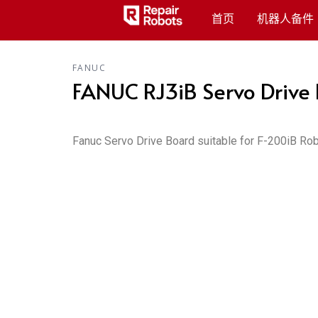
首页
机器人备件
FANUC
FANUC RJ3iB Servo Driv
Fanuc Servo Drive Board suitable for F-200iB Ro