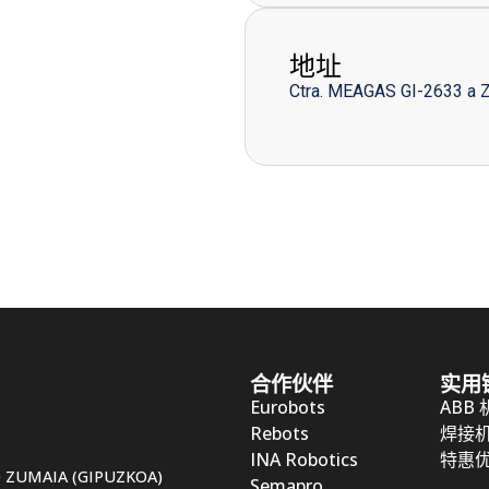
地址
Ctra. MEAGAS GI-2633 a 
合作伙伴
实用
Eurobots
ABB
Rebots
焊接
INA Robotics
特惠
50 ZUMAIA (GIPUZKOA)
Semapro