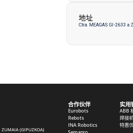
地址
Ctra. MEAGAS GI-2633 a 
合作伙伴
实用
Eurobots
ABB
Rebots
焊接
INA Robotics
特惠
50 ZUMAIA (GIPUZKOA)
Semapro