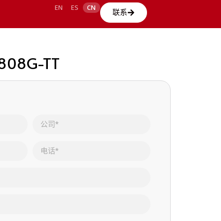
EN
ES
CN
联系
L0808G-TT