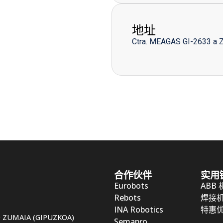
地址
Ctra. MEAGAS GI-2633 a 
合作伙伴
实用
Eurobots
ABB
Rebots
焊接
INA Robotics
特惠
50 ZUMAIA (GIPUZKOA)
Semapro