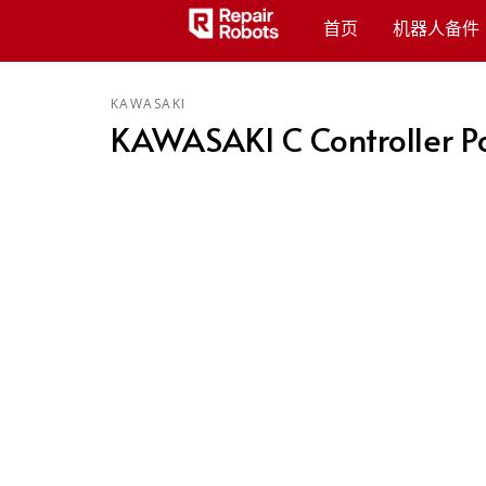
首页
机器人备件
KAWASAKI
KAWASAKI C Controller Po