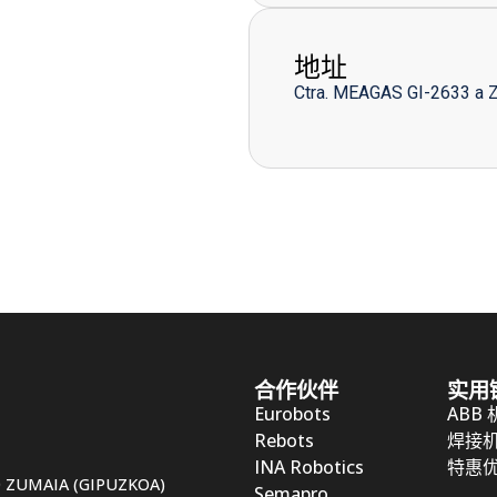
地址
Ctra. MEAGAS GI-2633 a 
合作伙伴
实用
Eurobots
ABB
Rebots
焊接
INA Robotics
特惠
50 ZUMAIA (GIPUZKOA)
Semapro