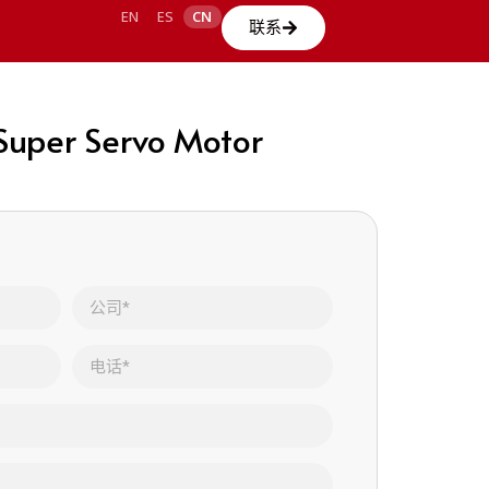
EN
ES
CN
联系
uper Servo Motor