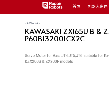
首页
机器人备件
KAWASAKI
KAWASAKI ZX165U B & Z
P60B13200LCX2C
Servo Motor for Axis JT4,JT5,JT6 suitable for
&ZX200S & ZX200F models