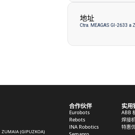
地址
Ctra. MEAGAS GI-2633 a 
合作伙伴
实用
Eurobots
ABB
Rebots
焊接
INA Robotics
特惠
50 ZUMAIA (GIPUZKOA)
Semapro