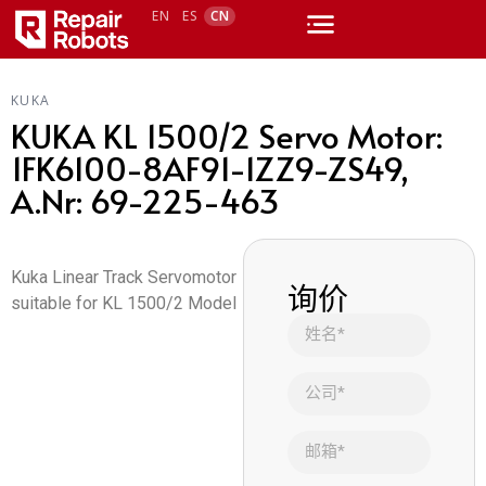
EN
ES
CN
KUKA
KUKA KL 1500/2 Servo Motor:
1FK6100-8AF91-1ZZ9-ZS49,
A.Nr: 69-225-463
Kuka Linear Track Servomotor
询价
suitable for KL 1500/2 Model