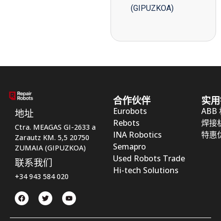
(GIPUZKOA)
合作伙伴
实用
Eurobots
ABB
地址
Rebots
焊接
Ctra. MEAGAS GI-2633 a
INA Robotics
特惠
Zarautz KM. 5,5 20750
Semapro
ZUMAIA (GIPUZKOA)
Used Robots Trade
联系我们
Hi-tech Solutions
+34 943 584 020