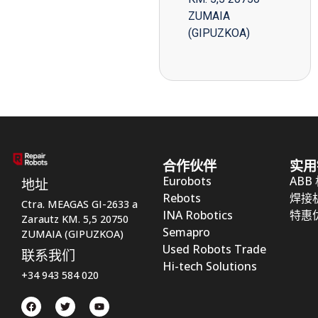
ZUMAIA
(GIPUZKOA)
合作伙伴
实用
Eurobots
ABB
地址
Rebots
焊接
Ctra. MEAGAS GI-2633 a
INA Robotics
特惠
Zarautz KM. 5,5 20750
Semapro
ZUMAIA (GIPUZKOA)
Used Robots Trade
联系我们
Hi-tech Solutions
+34 943 584 020