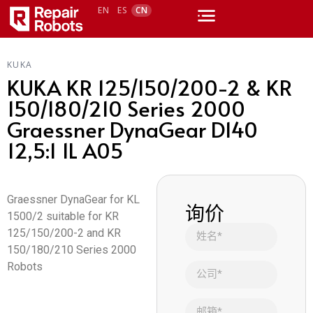
EN
ES
CN
KUKA
KUKA KR 125/150/200-2 & KR
150/180/210 Series 2000
Graessner DynaGear D140
12,5:1 1L A05
Graessner DynaGear for KL
询价
1500/2 suitable for KR
125/150/200-2 and KR
150/180/210 Series 2000
Robots