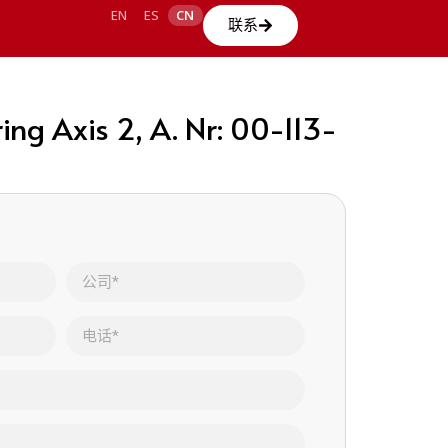
EN
ES
CN
联系
g Axis 2, A. Nr: 00-113-