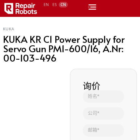
EN
ES
CN
KUKA
KUKA KR C1 Power Supply for
Servo Gun PM1-600/16, A.Nr:
00-103-496
询价