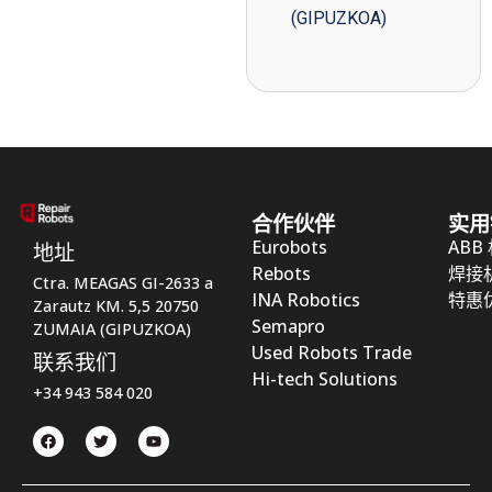
(GIPUZKOA)
合作伙伴
实用
Eurobots
ABB
地址
Rebots
焊接
Ctra. MEAGAS GI-2633 a
INA Robotics
特惠
Zarautz KM. 5,5 20750
Semapro
ZUMAIA (GIPUZKOA)
Used Robots Trade
联系我们
Hi-tech Solutions
+34 943 584 020