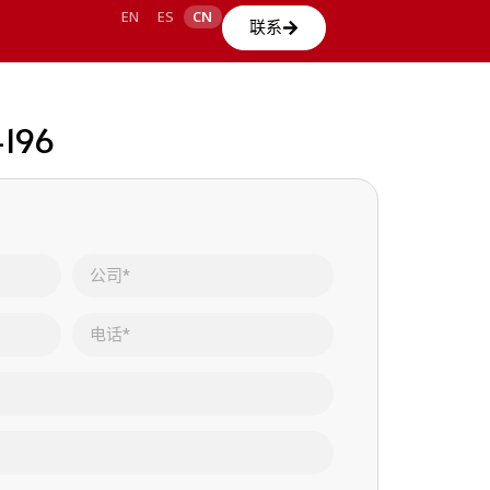
EN
ES
CN
联系
-196