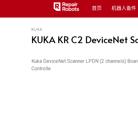
首页
机器人备件
KUKA
KUKA KR C2 DeviceNet Sc
Kuka DeviceNet Scanner LPDN (2 channels) Board
Controlle