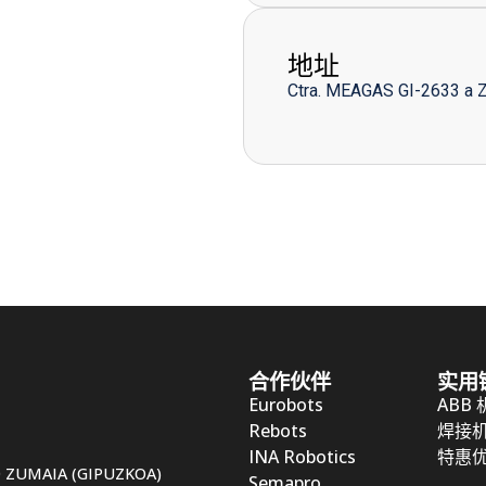
地址
Ctra. MEAGAS GI-2633 a 
合作伙伴
实用
Eurobots
ABB
Rebots
焊接
INA Robotics
特惠
50 ZUMAIA (GIPUZKOA)
Semapro