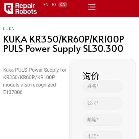
EN
ES
CN
KUKA
KUKA KR350/KR60P/KR100P
PULS Power Supply SL30.300
Kuka PULS Power Supply for
询价
KR350/KR60P/KR100P
models also recognized
E137006