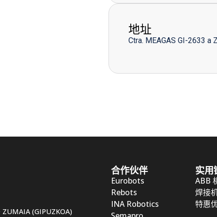
地址
Ctra. MEAGAS GI-2633 a 
合作伙伴
实用
Eurobots
ABB
Rebots
焊接
INA Robotics
特惠
50 ZUMAIA (GIPUZKOA)
Semapro