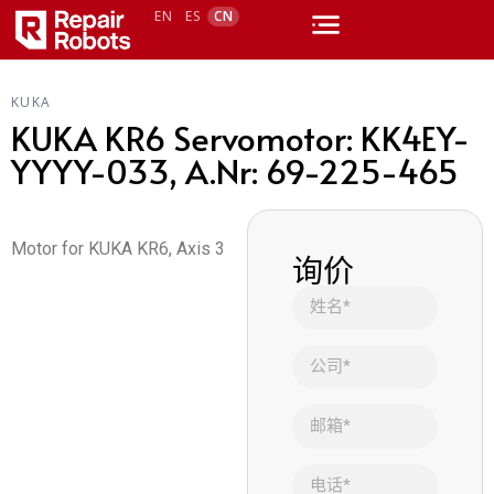
EN
ES
CN
KUKA
KUKA KR6 Servomotor: KK4EY-
YYYY-033, A.Nr: 69-225-465
Motor for KUKA KR6, Axis 3
询价