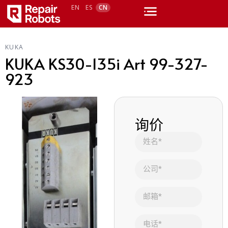
EN
ES
CN
KUKA
KUKA KS30-135i Art 99-327-
923
询价