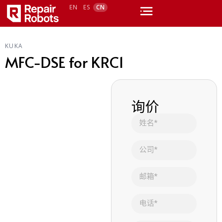
EN
ES
CN
KUKA
MFC-DSE for KRC1
询价