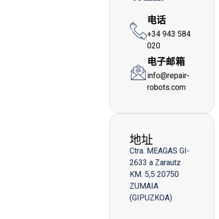
电话
+34 943 584
020
电子邮箱
info@repair-
robots.com
地址
Ctra. MEAGAS GI-
2633 a Zarautz
KM. 5,5 20750
ZUMAIA
(GIPUZKOA)