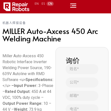
EN
ES
CN
机器人焊接设备
MILLER Auto-Axcess 450 Arc
Welding Machine
Miller Auto-Axcess 450
询价
Robotic Interface Inverter
Welding Power Source, 190-
639V Autoline with RMD
Software <u>
Specifications:
</u>
–
Input Power:
3-Phase
–
Rated Output:
450 A at 44
VDC, 100% duty cycle –
Output Power Range:
10 –
44 V –
Weight:
73.9 kg