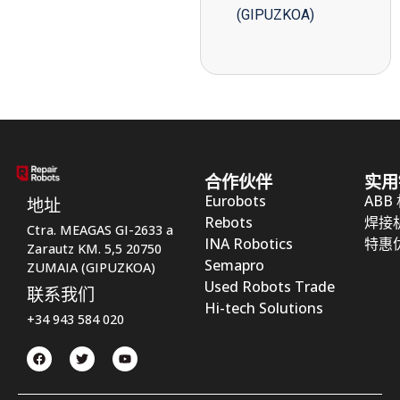
(GIPUZKOA)
合作伙伴
实用
Eurobots
ABB
地址
Rebots
焊接
Ctra. MEAGAS GI-2633 a
INA Robotics
特惠
Zarautz KM. 5,5 20750
Semapro
ZUMAIA (GIPUZKOA)
Used Robots Trade
联系我们
Hi-tech Solutions
+34 943 584 020