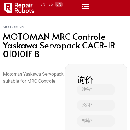
EN
ES
CN
MOTOMAN
MOTOMAN MRC Controle
Yaskawa Servopack CACR-IR
010101F B
Motoman Yaskawa Servopack
询价
suitable for MRC Controle