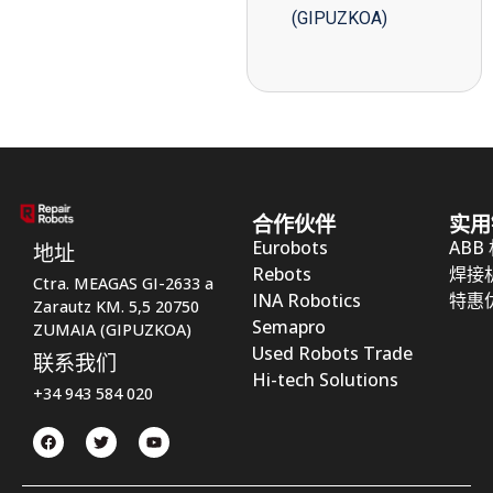
(GIPUZKOA)
合作伙伴
实用
Eurobots
ABB
地址
Rebots
焊接
Ctra. MEAGAS GI-2633 a
INA Robotics
特惠
Zarautz KM. 5,5 20750
Semapro
ZUMAIA (GIPUZKOA)
Used Robots Trade
联系我们
Hi-tech Solutions
+34 943 584 020