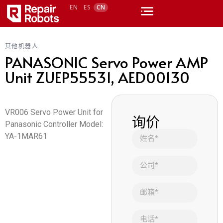
EN
ES
CN
其他机器人
PANASONIC Servo Power AMP
Unit ZUEP55531, AED00130
VR006 Servo Power Unit for
询价
Panasonic Controller Model:
YA-1MAR61