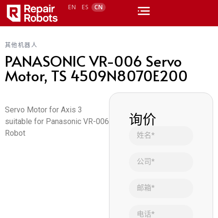
EN
ES
CN
其他机器人
PANASONIC VR-006 Servo
Motor, TS 4509N8070E200
Servo Motor for Axis 3
询价
suitable for Panasonic VR-006
Robot