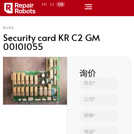
EN
ES
CN
KUKA
Security card KR C2 GM
00101055
询价