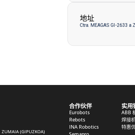
地址
Ctra. MEAGAS GI-2633 a 
合作伙伴
实用
Eurobots
ABB
Rebots
焊接
INA Robotics
特惠
50 ZUMAIA (GIPUZKOA)
Semapro