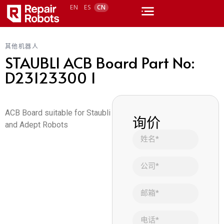
EN
ES
CN
其他机器人
STAUBLI ACB Board Part No:
D23123300 1
ACB Board suitable for Staubli
询价
and Adept Robots