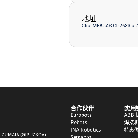
地址
Ctra. MEAGAS GI-2633 a 
合作伙伴
实用
Eurobots
ABB
Rebots
焊接
INA Robotics
特惠
50 ZUMAIA (GIPUZKOA)
Semapro