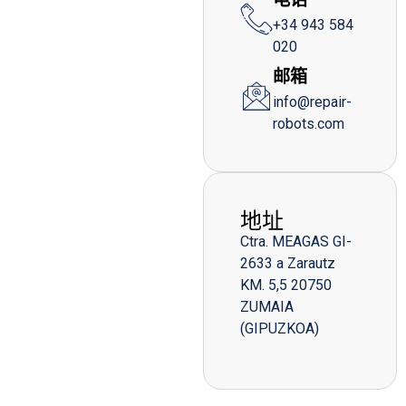
+34 943 584
020
邮箱
info@repair-
robots.com
地址
Ctra. MEAGAS GI-
2633 a Zarautz
KM. 5,5 20750
ZUMAIA
(GIPUZKOA)