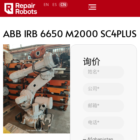
EN
ES
CN
ABB IRB 6650 M2000 SC4PLUS
询价