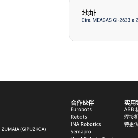
地址
Ctra. MEAGAS GI-2633 a 
合作伙伴
实用
Eurobots
ABB
Rebots
焊接
INA Robotics
特惠
50 ZUMAIA (GIPUZKOA)
Semapro