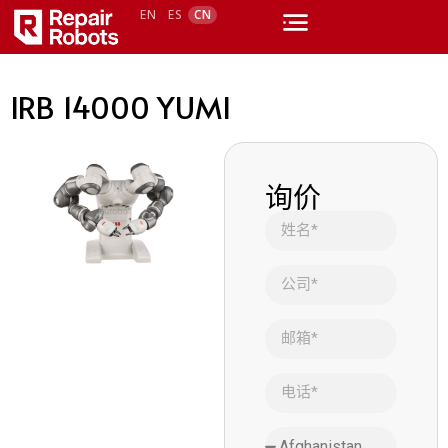
EN
ES
CN
IRB 14000 YUMI
询价