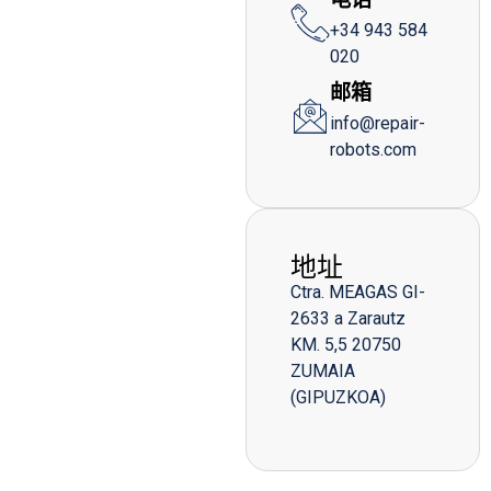
+34 943 584
020
邮箱
info@repair-
robots.com
地址
Ctra. MEAGAS GI-
2633 a Zarautz
KM. 5,5 20750
ZUMAIA
(GIPUZKOA)