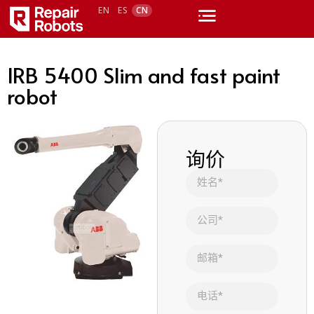
EN
ES
CN
IRB 5400 Slim and fast paint
robot
询价