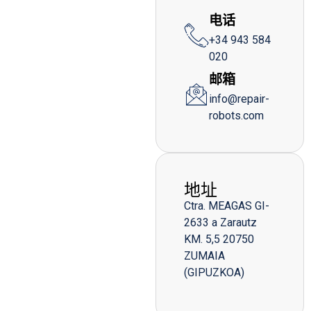
电话
+34 943 584
020
邮箱
info@repair-
robots.com
地址
Ctra. MEAGAS GI-
2633 a Zarautz
KM. 5,5 20750
ZUMAIA
(GIPUZKOA)